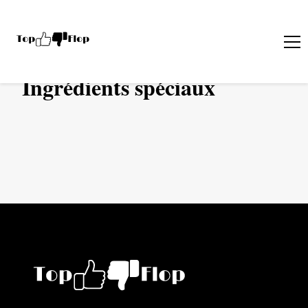
›
CUISINE
INGRéDIENTS SPéCIAUX
Ingrédients spéciaux