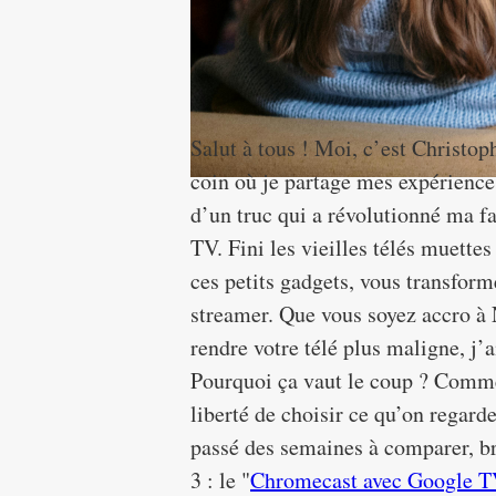
Écrit par Christophe Leroy
Salut à tous ! Moi, c’est Christo
coin où je partage mes expérience
d’un truc qui a révolutionné ma fa
TV. Fini les vieilles télés muette
ces petits gadgets, vous transfor
streamer. Que vous soyez accro à 
rendre votre télé plus maligne, j’a
Pourquoi ça vaut le coup ? Comme
liberté de choisir ce qu’on regarde
passé des semaines à comparer, br
3 : le "
Chromecast avec Google 