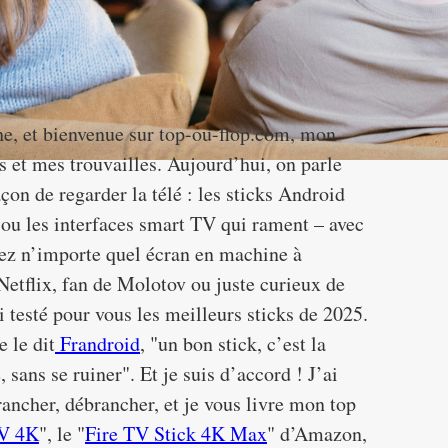
phe, et bienvenue sur top-ou-flop.com, mon
s et mes trouvailles. Aujourd’hui, on parle
çon de regarder la télé : les sticks Android
s ou les interfaces smart TV qui rament – avec
mez n’importe quel écran en machine à
Netflix, fan de Molotov ou juste curieux de
i testé pour vous les meilleurs sticks de 2025.
 le dit
Frandroid
, "un bon stick, c’est la
, sans se ruiner". Et je suis d’accord ! J’ai
ancher, débrancher, et je vous livre mon top
TV 4K
", le "
Fire TV Stick 4K Max
" d’Amazon,