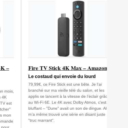
4K –
Fire TV Stick 4K Max – Amazon
Le costaud qui envoie du lourd
79,99€, ce Fire Stick est une bête. Je l’ai
branché sur ma vieille télé du salon, et les
 un mois,
applis se lancent à la vitesse de l’éclair grâce
u 4K
au Wi-Fi 6E. Le 4K avec Dolby Atmos, c’est
 TV est
bluffant – "Dune" avait un son de dingue. Alexa
tcher"
m’a même trouvé une série en disant juste
uis mon
"truc marrant".
ommande
 pour